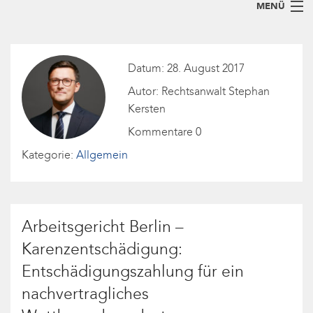
MENÜ
Home
Datum: 28. August 2017
Arbeitsrecht für Arbeitnehmer
Autor: Rechtsanwalt Stephan
Arbeitsrecht für Arbeitgeber
Kersten
Blog
Kommentare 0
Kategorie:
Allgemein
Kanzlei
Abfindungsrechner
So erreichen Sie uns
+49 (30) 36 75 30-23
Arbeitsgericht Berlin –
Karenzentschädigung:
Entschädigungszahlung für ein
nachvertragliches