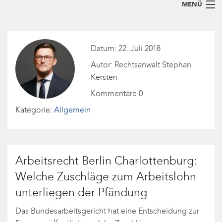
MENÜ
Home
Datum: 22. Juli 2018
Arbeitsrecht für Arbeitnehmer
Autor: Rechtsanwalt Stephan
Arbeitsrecht für Arbeitgeber
Kersten
Blog
Kommentare 0
Kategorie:
Allgemein
Kanzlei
Abfindungsrechner
So erreichen Sie uns
+49 (30) 36 75 30-23
Arbeitsrecht Berlin Charlottenburg:
Welche Zuschläge zum Arbeitslohn
unterliegen der Pfändung
Das Bundesarbeitsgericht hat eine Entscheidung zur