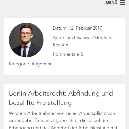
MENÜ
Home
Datum: 12. Februar 2017
Arbeitsrecht für Arbeitnehmer
Autor: Rechtsanwalt Stephan
Arbeitsrecht für Arbeitgeber
Kersten
Blog
Kommentare 0
Kategorie:
Allgemein
Kanzlei
Abfindungsrechner
So erreichen Sie uns
+49 (30) 36 75 30-23
Berlin Arbeitsrecht: Abfindung und
bezahlte Freistellung
Wird ein Arbeitnehmer von seiner Arbeitspflicht vom
Arbeitgeber freigestellt, verzichtet dieser auf die
Erbringung und das Angebot der Arbeitsleistung mit