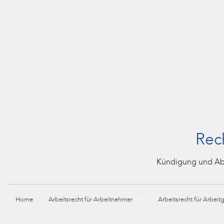
Rech
Kündigung und Abfi
Home
Arbeitsrecht für Arbeitnehmer
Arbeitsrecht für Arbeit
Aktuelles zum betrieblichen Eingliederungsmanagement (BE
Fachanwalt für Arbeits