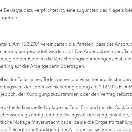
 die Beklagte dazu verpflichtet ist, eine zugunsten des Klägers
szugeben.
tellt. Am 13.3.2001 vereinbarten die Parteien, dass der Anspruc
icherung umgewandelt werden soll. Die Arbeitgeberin verpflic
Antrag beider Parteien die Versicherungsnehmereigenschaft ei
rung auf die Arbeitgeberin übertragen.
elbst. Im Falle seines Todes gehen die Versicherungsleistungen 
Vertragswert der Lebensversicherung betrug am 1.12.2015 EUR 6
h jedoch, der Kündigung zuzustimmen oder den Vertrag selbst 
 aktuelle finanzielle Notlage ins Feld. Er stand mit der Rückfü
hensvertrag kündigt und die Zwangsvollstreckung einleitete, b
aftliche Notlage mitverursacht habe, da sie die Entgeltfortzahl
 die Beklagte zur Kündigung der A-Lebensversicherung zu verur