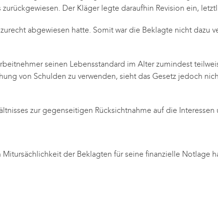
urückgewiesen. Der Kläger legte daraufhin Revision ein, letztl
recht abgewiesen hatte. Somit war die Beklagte nicht dazu ver
Arbeitnehmer seinen Lebensstandard im Alter zumindest teilweis
chung von Schulden zu verwenden, sieht das Gesetz jedoch ni
rhältnisses zur gegenseitigen Rücksichtnahme auf die Interesse
itursächlichkeit der Beklagten für seine finanzielle Notlage h