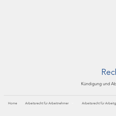
Rech
Kündigung und Abfi
Home
Arbeitsrecht für Arbeitnehmer
Arbeitsrecht für Arbeit
Aktuelles zum betrieblichen Eingliederungsmanagement (BE
Fachanwalt für Arbeits